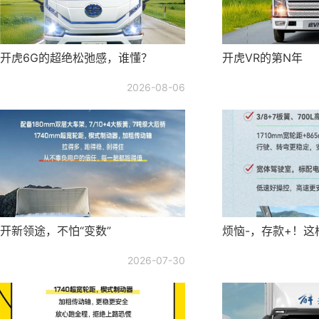
开虎6G的超绝松弛感，谁懂？
开虎VR的第N年
2026-08-06
开新领途，不怕“变数”
烦恼-，存款+！这
2026-07-30