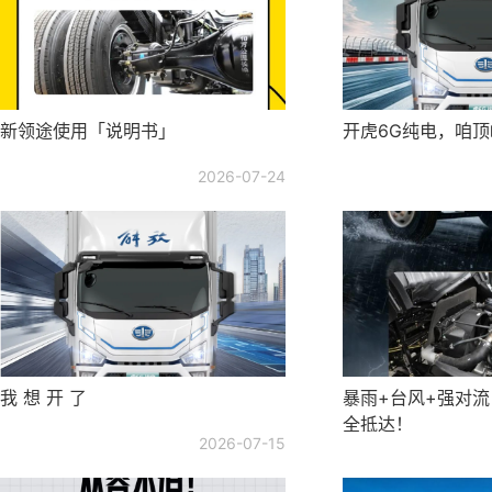
新领途使用「说明书」
开虎6G纯电，咱
2026-07-24
我 想 开 了
暴雨+台风+强对
全抵达！
2026-07-15