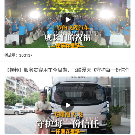
播放量：303137
【视频】服务贯穿用车全周期，飞碟漫天飞守护每一份信任