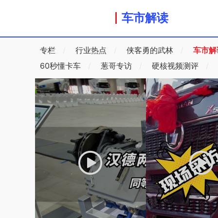
车市解读
专栏
/
行业热点
/
侠客勇的武林
/
车市解
60秒懂卡车
/
葱哥专访
/
硬核视频测评
/
放
放