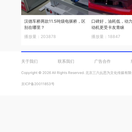
汉德车桥两款11.5吨级电驱桥，区
口碑好，油耗低，动力
别在哪里？
动机更受卡友青睐
播放量：
203878
播放量：
18847
关于我们
联系我们
广告合作
Copyright ©
2026 All Rights Reserved. 北京三六幺思为文化传媒
京ICP备20011853号