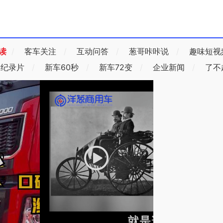
读
/
客车关注
/
互动问答
/
葱哥咔咔说
/
趣味短视
纪录片
/
新车60秒
/
新车72变
/
企业新闻
/
了不
放