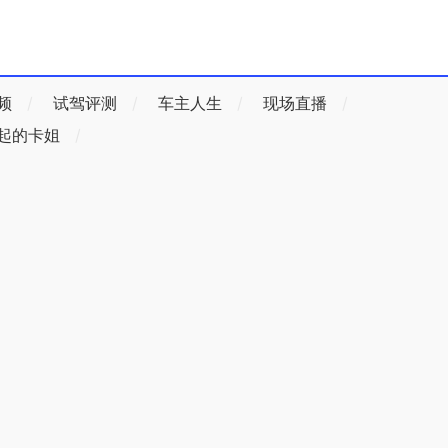
频
/
试驾评测
/
车主人生
/
现场直播
/
起的卡姐
/