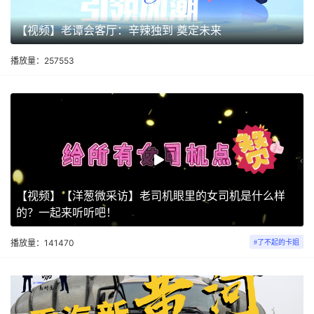
【视频】老谭会客厅：辛辣独到 奠定未来
播放量：257553
【视频】【洋葱微采访】老司机眼里的女司机是什么样
的？一起来听听吧！
播放量：141470
了不起的卡姐