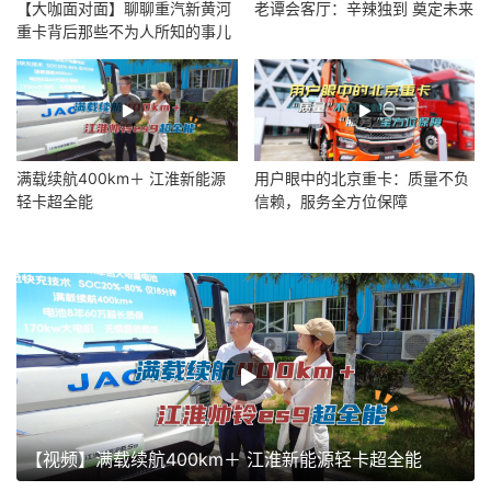
【大咖面对面】聊聊重汽新黄河
老谭会客厅：辛辣独到 奠定未来
重卡背后那些不为人所知的事儿
满载续航400km＋ 江淮新能源
用户眼中的北京重卡：质量不负
轻卡超全能
信赖，服务全方位保障
【视频】满载续航400km＋ 江淮新能源轻卡超全能