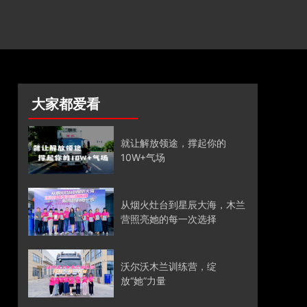
大家都爱看
就让解放领途，撑起你的
10W+气场
从烟火灶台到星辰大海，木兰
营照亮她的每一次选择
沃尔沃木兰训练营，绽
放“她”力量