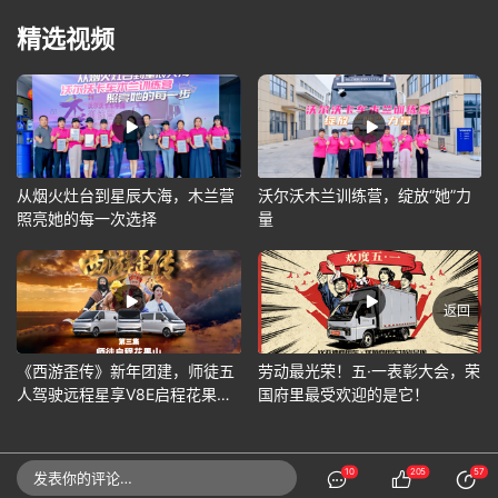
精选视频
从烟火灶台到星辰大海，木兰营
沃尔沃木兰训练营，绽放“她”力
照亮她的每一次选择
量
返回
《西游歪传》新年团建，师徒五
劳动最光荣！五·一表彰大会，荣
人驾驶远程星享V8E启程花果
国府里最受欢迎的是它！
山！
10
205
57
发表你的评论…