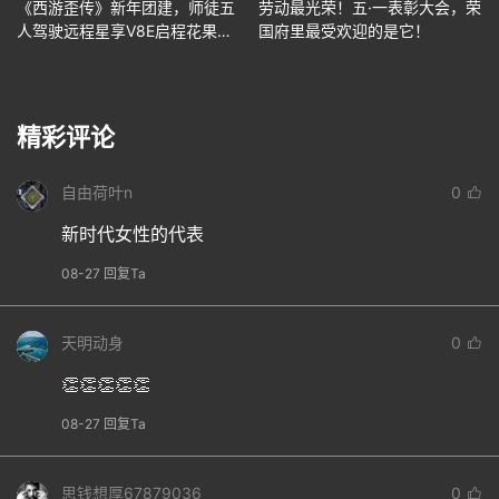
《西游歪传》新年团建，师徒五
劳动最光荣！五·一表彰大会，荣
人驾驶远程星享V8E启程花果
国府里最受欢迎的是它！
山！
精彩评论
自由荷叶n
0
新时代女性的代表
08-27 回复Ta
天明动身
0
👏👏👏👏👏
08-27 回复Ta
思钱想厚67879036
0