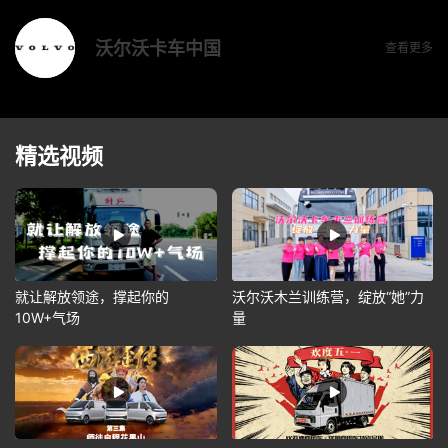
沃尔沃卡车中国
查看更多
精选视频
就让解放领途，撑起你的
沃尔沃木兰训练营，绽放“她”力
10W+气场
量