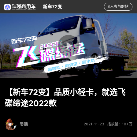
新车72变
6人参与跟帖
【新车72变】品质小轻卡，就选飞
碟缔途2022款
吴斯
2021-11-23
播放量：10+万