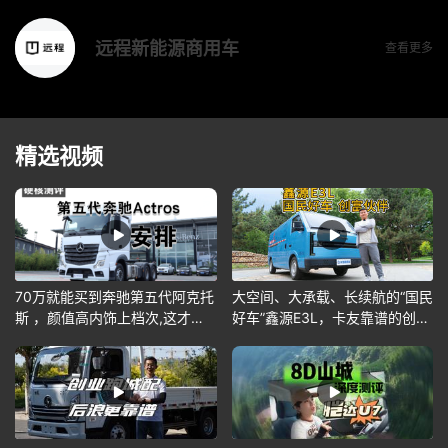
远程新能源商用车
查看更多
精选视频
70万就能买到奔驰第五代阿克托
大空间、大承载、长续航的“国民
斯 ，颜值高内饰上档次,这才是
好车”鑫源E3L，卡友靠谱的创富
硬核卡车
伙伴