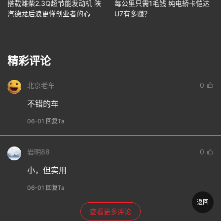
搭载潍柴2.3Q超节能发动机 陕
每公里只需1毛钱 纯电轿卡恺达
汽德龙后浪更懂创业者的心
U7有多赚？
精彩评论
北京老车
0
不错的车
06-01 回复Ta
岩明88
0
小，但实用
06-01 回复Ta
返回
查看更多评论