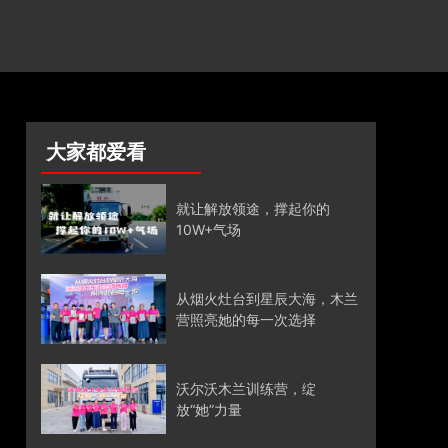
大家都爱看
就让解放领途，撑起你的
10W+气场
从烟火灶台到星辰大海，木兰
营照亮她的每一次选择
沃尔沃木兰训练营，绽
放“她”力量