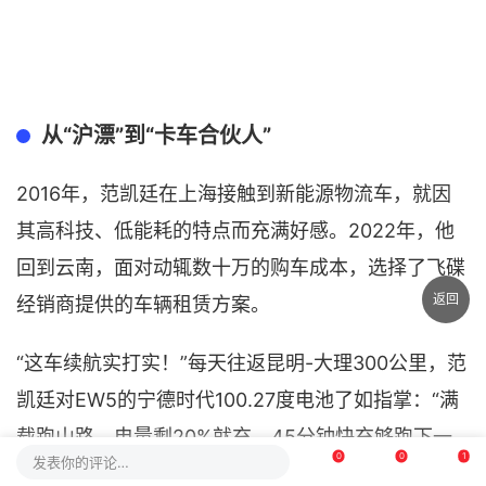
从“沪漂”到“卡车合伙人”
2016年，范凯廷在上海接触到新能源物流车，就因
其高科技、低能耗的特点而充满好感。2022年，他
回到云南，面对动辄数十万的购车成本，选择了飞碟
返回
经销商提供的车辆租赁方案。
“这车续航实打实！”每天往返昆明-大理300公里，范
凯廷对EW5的宁德时代100.27度电池了如指掌：“满
载跑山路，电量剩20%就充，45分钟快充够跑下一
0
0
1
发表你的评论…
趟。”三级动能回收让长下坡变成“充电站”，配合低滚