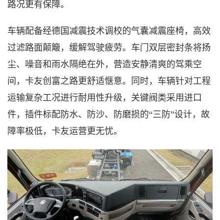
路况更有保障。
车辆配备经德国减震技术调校的气囊减震座椅，高效
过
滤路面颠簸，缓解驾驶疲劳。车门双层密封条将扬
尘、噪音和雨水隔绝在外，营造安静清爽的驾乘空
间，卡友创富之路更舒适惬意。同时，车辆针对工程
运输复杂工况进行耐用性升级，关键阀类采用进口
件，插件标配防水、防沙、防磨损的
“三防”设计，故
障率极低，卡友运营更无忧。