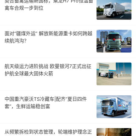
契合畜禽运输新国标，乘龙H7 Pro恒温畜
禽车合规一步到位
面对“疆煤外运” 解放新能源重卡如何跨越
续航鸿沟？
航天级运力进阶挑战 欧曼银河7正式出征
护航全球最大固体火箭
中国重汽豪沃TS冷藏车|配齐“夏日四件
套”，生鲜运输稳创富
从频繁拆检到状态管理，轮端维护理念正