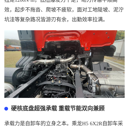
扭矩1200N·m，低扭爆发力十足，动力传输平顺高
效，起步不拖沓、爬坡不疲软，面对工地陡坡、泥泞
坑洼等复杂路况皆游刃有余，出勤效率拉满。
硬核底盘超强承载
重载节能双向兼顾
承载力是自卸车的立身之本。乘龙
H5 6X2R自卸车采