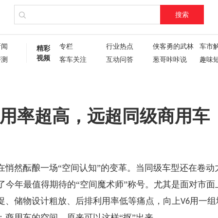
搜索
新闻
专栏
行业热点
侠客勇的武林
车市
精彩
视频
评测
客车关注
互动问答
葱哥咔咔说
趣味
试驾评测
车主人生
现场直播
60秒
葱哥专访
硬核视频测评
纪录片
新车6
新车72变
企业新闻
了不起的卡姐
利用率超高，远超同级商用车
在悄然酝酿一场“空间认知”的变革。当同级车型还在卷动
了今年最值得期待的“空间魔术师”称号。尤其是面对市面
促、储物设计粗放、后排利用率低等痛点，向上
用一组
V6
：商用车的空间，原来可以这样“抠”出来。