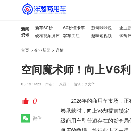
新车60秒
60秒懂卡车
葱哥咔咔说
企业
新闻
资讯
硬核视频测评
客车关注
趣味短视频
试驾
行业热点
车市解读
首页
>
企业新闻
>
详情
空间魔术师！向上V6
05-19 14:23
作者：
来源：
编辑：李文华
0
赞
年的商用车市场，正
2026
卷承载时，向上
却提前锁定
V6
微
微信
级商用车型普遍存在的货仓局
碾压的数据，给行业上了一课