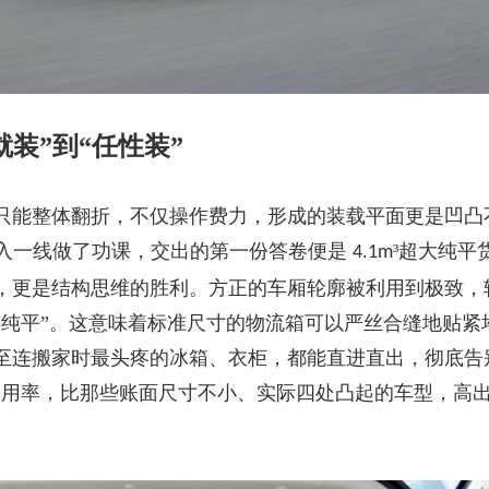
就装”到“任性装”
只能整体翻折，不仅操作费力，形成的装载平面更是凹凸
入一线做了功课，交出的第一份答卷便是
³超大纯平
4.1m
，更是结构思维的胜利。方正的车厢轮廓被利用到极致，
“纯平”。这意味着标准尺寸的物流箱可以严丝合缝地贴紧
至连搬家时最头疼的冰箱、衣柜，都能直进直出，彻底告
利用率，比那些账面尺寸不小、实际四处凸起的车型，高