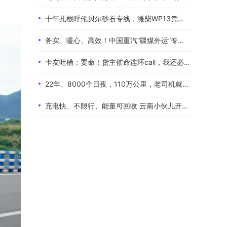
十年扎根呼伦贝尔砂石专线，潍柴WP13凭硬核实力伴80后卡友创收增收
务实、暖心、高效！中国重汽“疆煤外运”专属服务政策体验报告
卡友吐槽：要命！货主催命连环call，我还必须四小时歇一次！
22年、8000个日夜，110万公里，老司机就是偏爱中国重汽！
充电快、不限行、能量可回收 云南小伙儿开着现代泓图EV放心跑烂路