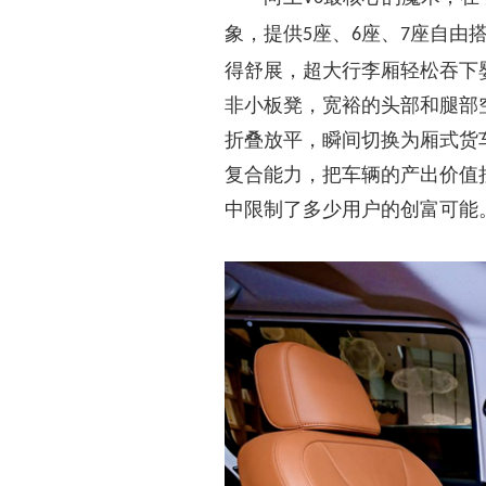
象，提供
座、
座、
座自由
5
6
7
得舒展，超大行李厢轻松吞下
非小板凳，宽裕的头部和腿部
折叠放平，瞬间切换为厢式货
复合能力，把车辆的产出价值
中限制了多少用户的创富可能