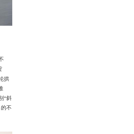
不
货
轮拱
堆
别“斜
出的不