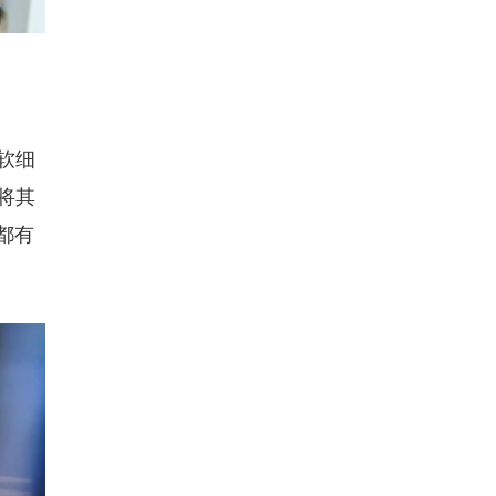
软细
将其
都有