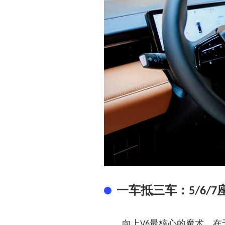
一车抵三车：
5/6/7
向上
最核心的魔术，在
V6