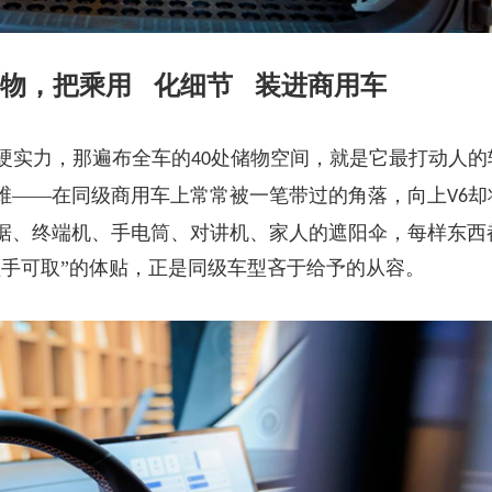
物，把乘用
化细节
装进商用车
硬实力，那遍布全车的
处储物空间，就是它最打动人的
40
维——在同级商用车上常常被一笔带过的角落，向上
却
V6
据、终端机、手电筒、对讲机、家人的遮阳伞，每样东西
顺手可取”的体贴，正是同级车型吝于给予的从容。