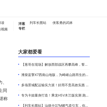
解读
列车长图站
侠客勇的武林
洋葱
专栏
短视频
懂卡车
0秒
大家都爱看
【葱哥在现场】解放西部战区再攀高峰，誓夺全年4.4万辆
潍柴蓝擎X7西南山地版，为崎岖山路而生的高效物流伙伴
力、
多场景城配运输实力派！好用不贵高效实惠 101度4米2选蓝擎EHMAX
上同
专为卡姐量身打造！乘龙H5V木兰版实测 跑长途的糟心事全都解决了
堪称
【列车长图站】汕德卡G7M燃气牵引车，你是来“搅局”的吧？