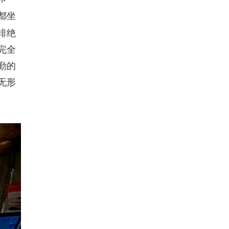
都坐
排绝
完全
勤的
无形