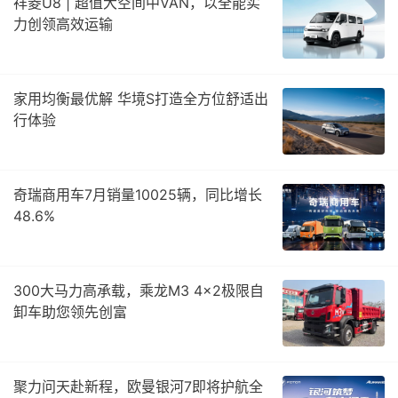
祥菱U8 | 超值大空间中VAN，以全能实
力创领高效运输
家用均衡最优解 华境S打造全方位舒适出
行体验
奇瑞商用车7月销量10025辆，同比增长
48.6%
300大马力高承载，乘龙M3 4×2极限自
卸车助您领先创富
聚力问天赴新程，欧曼银河7即将护航全