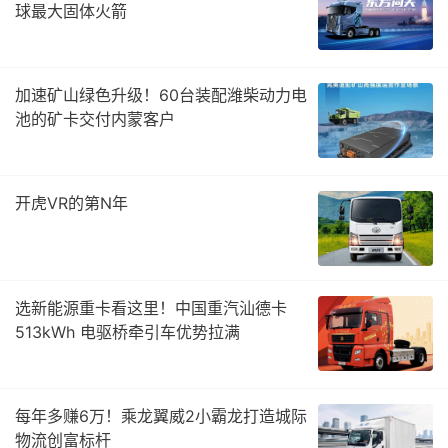
球最大固体火箭
加速矿山绿色升级！60台装配潍柴动力电
池的矿卡交付内蒙客户
开虎VR的第N年
选新能源重卡看这里！中国重汽汕德卡
513kWh 电驱桥牵引车优势拉满
每年多赚6万！乘龙翼威2小霸龙打造城际
物流创富标杆