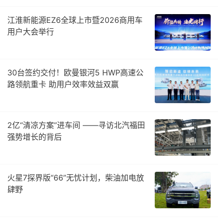
江淮新能源EZ6全球上市暨2026商用车
用户大会举行
30台签约交付！欧曼银河5 HWP高速公
路领航重卡 助用户效率效益双赢
2亿“清凉方案”进车间 ——寻访北汽福田
强势增长的背后
火星7探界版“66”无忧计划，柴油加电放
肆野