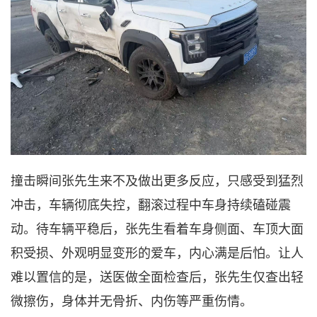
撞击瞬间张
先生来不及做出更多反应，只感受到猛烈
冲击，车辆彻底失控，翻滚过程中车身持续磕碰震
动。
待车辆平稳
后，
张先生
看着车身侧面、车顶大面
积受损、外观明显变形的爱车，内心满是后怕。让人
难以置信的是，送医做全面检查后，张先生
仅查出轻
微擦伤，身体并无骨折、内伤等严重伤情。