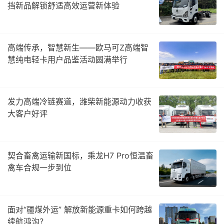
挡新品解锁舒适高效运营新体验
高端传承，智慧新生——欧马可Z高端智
慧纯电轻卡用户品鉴活动圆满举行
发力高端冷链赛道，潍柴新能源动力收获
大客户好评
契合畜禽运输新国标，乘龙H7 Pro恒温畜
禽车合规一步到位
面对“疆煤外运” 解放新能源重卡如何跨越
续航鸿沟？