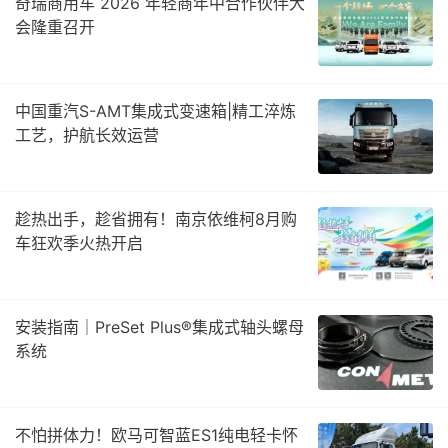
奇瑞商用车 2026 年轻商年中合作伙伴大
会隆重召开
中国重汽S-AMT集成式变速箱|精工淬炼
工艺，护航长效运营
趁热出手，趁省拥有！南京依维柯8月购
车狂欢季火热开启
安装指南｜PreSet Plus®集成式轴头螺母
系统
不怕拼体力！欧马可智蓝ES1纯电轻卡怀