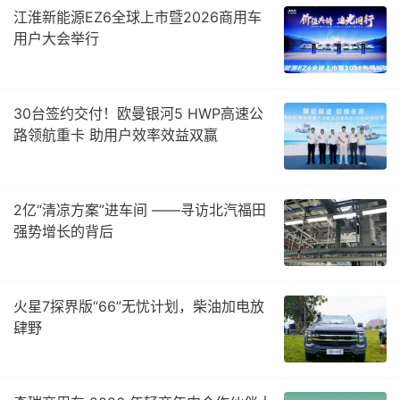
江淮新能源EZ6全球上市暨2026商用车
用户大会举行
30台签约交付！欧曼银河5 HWP高速公
路领航重卡 助用户效率效益双赢
2亿“清凉方案”进车间 ——寻访北汽福田
强势增长的背后
火星7探界版“66”无忧计划，柴油加电放
肆野