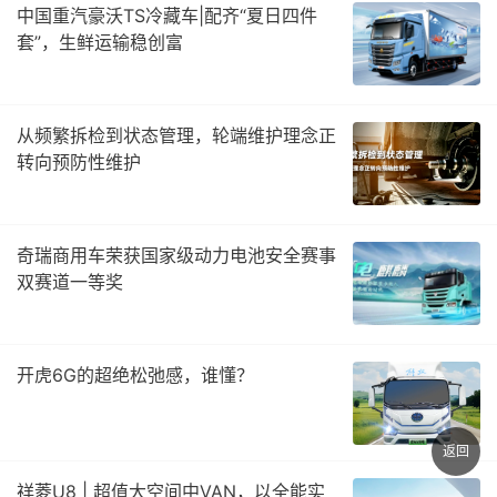
中国重汽豪沃TS冷藏车|配齐“夏日四件
套”，生鲜运输稳创富
从频繁拆检到状态管理，轮端维护理念正
转向预防性维护
奇瑞商用车荣获国家级动力电池安全赛事
双赛道一等奖
开虎6G的超绝松弛感，谁懂？
返回
祥菱U8 | 超值大空间中VAN，以全能实