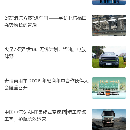
2亿“清凉方案”进车间 ——寻访北汽福田
强势增长的背后
火星7探界版“66”无忧计划，柴油加电放
肆野
奇瑞商用车 2026 年轻商年中合作伙伴大
会隆重召开
中国重汽S-AMT集成式变速箱|精工淬炼
工艺，护航长效运营