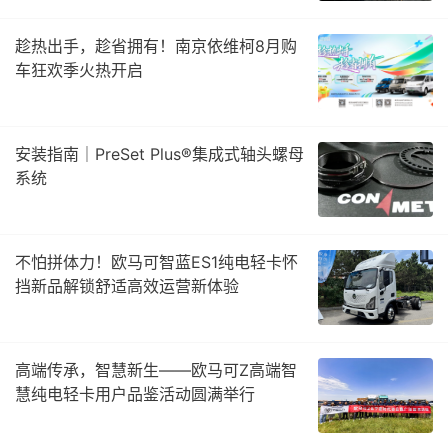
趁热出手，趁省拥有！南京依维柯8月购
车狂欢季火热开启
安装指南｜PreSet Plus®集成式轴头螺母
系统
不怕拼体力！欧马可智蓝ES1纯电轻卡怀
挡新品解锁舒适高效运营新体验
高端传承，智慧新生——欧马可Z高端智
慧纯电轻卡用户品鉴活动圆满举行