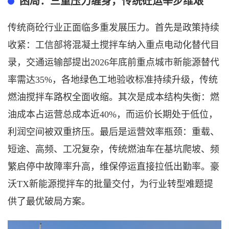
困局：
三重压力缠身，传统砼运举步维艰
传统商砼行业正面临多重发展压力
。首先是政策
持续
收紧：工信部将混凝土搅拌车纳入重点电动化替代目
录，交通运输部提出
2026年底前重点城市新能源替代
率需达35%
，
各地绿色工地验收标准持续升级，传统
燃油搅拌车路权
全面收缩
。其次是成本结构失衡：燃
油成本占运营总成本近
40%，而运价长期
处于
低位，
利润空间被双重挤压。最后是运营效率瓶颈：重载、
短途、高频、工况复杂，传统燃油车在基坑爬坡、频
繁启停中故障率升高，维保停运直接拉低出勤率。
豪
沃
TX新能源搅拌车的批量交付，为行业转型难题提
供了最优破局方案。