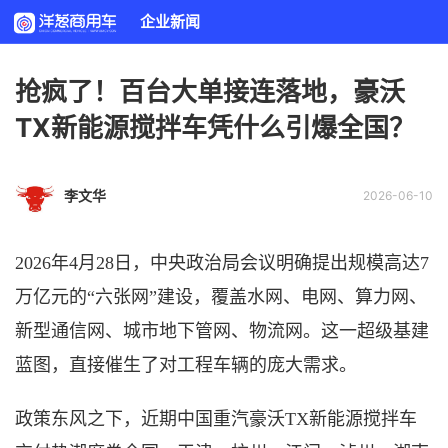
企业新闻
抢疯了！百台大单接连落地，豪沃
TX新能源搅拌车凭什么引爆全国？
李文华
2026-06-10
2026年4月
28日
，中央政治局会议明确提出规模高达
7
万亿元的“六张网”建设
，
覆盖水网、电网、算力网、
新型通信网、城市地下管网、物流网。这一超级基建
蓝图，直接催生了对
工程
车辆的庞大需求
。
政策东风之下，
近期
中国重汽
豪沃
TX新能源搅拌车