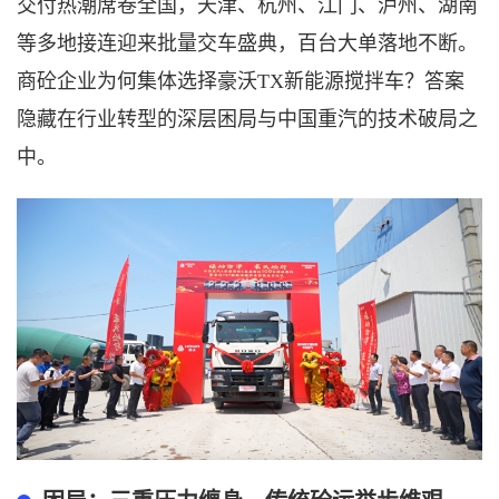
交付热潮席卷全国，
天津、杭州、江门、泸州、湖南
等多地
接连迎来批量交车盛典
，百台大单落地不断
。
商砼企业为何集体选择豪沃
TX
新能源搅拌车
？答案
隐藏在行业转型的深层困局与
中国重汽的
技术破局之
中。