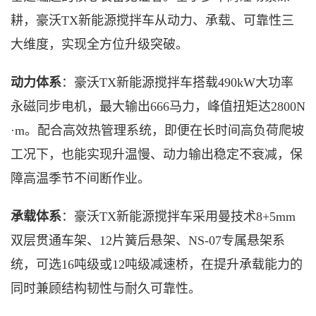
耕，豪沃
TX新能源搅拌车从动力、承载、可靠性三
大维度，实现全方位升级突破。
动力体系
：豪沃
TX新能源搅拌车搭载490kW大功率
永磁同步电机，最大输出666马力，峰值扭矩达2800N
·m。配合高效热管理系统，即便在长时间高负荷爬坡
工况下，也能实现升温慢、动力输出稳定不衰减，保
障高温季节不间断作业。
承载体系
：豪沃
TX新能源搅拌车采用曼技术8+5mm
双层贯通车架、12片簧后悬架、NS-07专属悬架系
统，可选16吨级或12吨级减速桥
，
在提升承载能力的
同时兼顾结构韧性与耐久可靠性
。