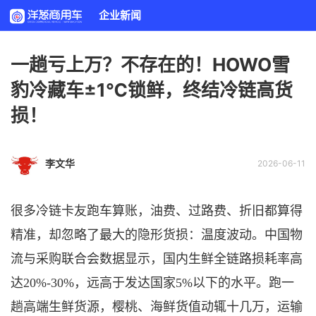
企业新闻
一趟亏上万？不存在的！HOWO雪
豹冷藏车±1℃锁鲜，终结冷链高货
损！
李文华
2026-06-11
很多冷链卡友跑车算账，油费、过路费、折旧都算得
精准，却忽略
了
最大的隐形
货
损：温度波动。中国物
流与采购联合会数据显示，国内生鲜全链路损耗率高
达
20%-30%，远高于发达国家5%
以下
的水平。跑一
趟高端生鲜货源，樱桃、海鲜货值动辄十几万，运输