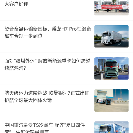
大客户好评
契合畜禽运输新国标，乘龙H7 Pro恒温畜
禽车合规一步到位
面对“疆煤外运” 解放新能源重卡如何跨越
续航鸿沟？
航天级运力进阶挑战 欧曼银河7正式出征
护航全球最大固体火箭
中国重汽豪沃TS冷藏车|配齐“夏日四件
套”，生鲜运输稳创富