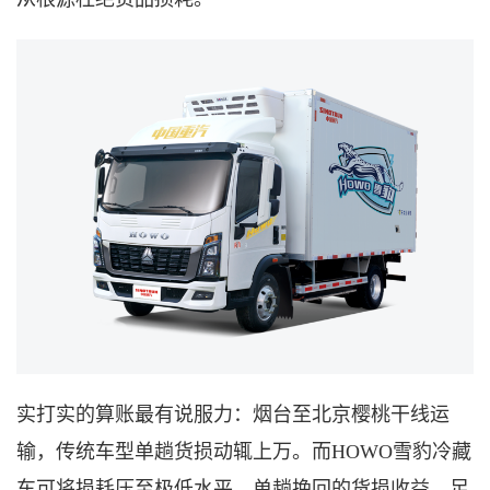
实打实的算账最有说服力：
烟台
至
北京
樱桃干线运
输，传统车型单趟货损动辄上万。而
HOWO雪豹
冷藏
车
可将损耗压至极低水平，单趟挽回的货损收益，足