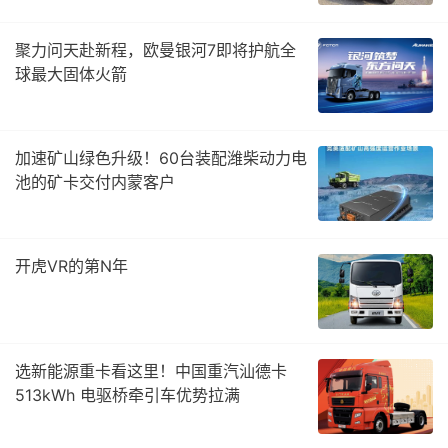
聚力问天赴新程，欧曼银河7即将护航全
球最大固体火箭
加速矿山绿色升级！60台装配潍柴动力电
池的矿卡交付内蒙客户
开虎VR的第N年
选新能源重卡看这里！中国重汽汕德卡
513kWh 电驱桥牵引车优势拉满