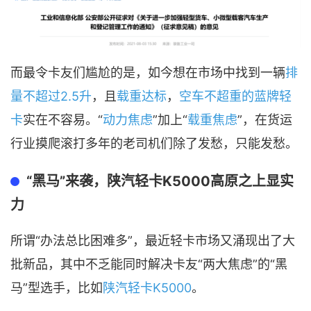
而最令卡友们尴尬的是，如今想在市场中找到一辆
排
量不超过2.5升
，且
载重达标
，
空车不超重的蓝牌轻
卡
实在不容易。“
动力焦虑
”加上“
载重焦虑
”，在货运
行业摸爬滚打多年的老司机们除了发愁，只能发愁。
“黑马”来袭，陕汽轻卡K5000高原之上显实
力
所谓“办法总比困难多”，最近轻卡市场又涌现出了大
批新品，其中不乏能同时解决卡友“两大焦虑”的“黑
马”型选手，比如
陕汽轻卡K5000
。