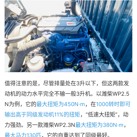
值得注意的是，尽管排量处在3升以下，但这两款发
动机的动力水平完全不输一般3升机。以潍柴WP2.5
N为例，它的
最大扭矩为450N·m
，在
1000转时即可
输出高于同级发动机11%的扭矩
，“低速大扭矩”，动
力强劲。另一款潍柴WP2.3N
最大扭矩为380N·m
，
最大马力130匹
，它的自重达到了同级最轻。