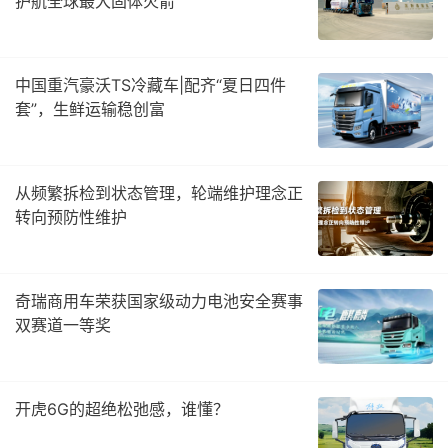
护航全球最大固体火箭
中国重汽豪沃TS冷藏车|配齐“夏日四件
套”，生鲜运输稳创富
从频繁拆检到状态管理，轮端维护理念正
转向预防性维护
奇瑞商用车荣获国家级动力电池安全赛事
双赛道一等奖
开虎6G的超绝松弛感，谁懂？