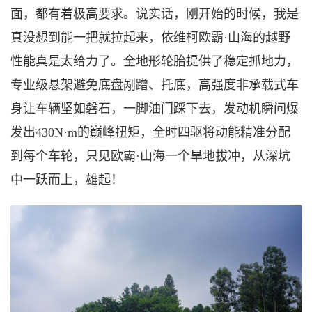
面，都有着极高要求。说实话，刚开始的时候，我是
真没想到能一把就拉起来，依维柯欧霸
·
山海的越野
性能真是太给力了。
全地形轮胎提供了稳定抓地力，
专业级悬架
避免底盘剐蹭、托底
‌，高强度非承载式车
身让车辆坚如磐石，
一脚油门踩下去，
发动机瞬间爆
发出
430N·m的巅峰扭矩，全时四驱将动能精准分配
到每个车轮，只见
欧霸
·
山海一个
旱地拔冲，从深坑
中一跃而上，雄起！