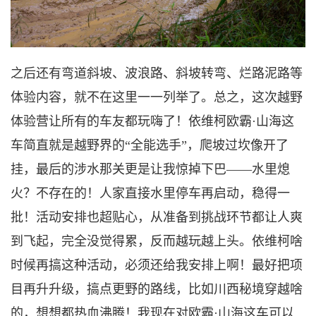
之后还有弯道斜坡、波浪路、斜坡转弯、
烂路泥路
等
体验内容，就不在这里一一列举了。总之，这次越野
体验营让所有的车友都玩嗨了！依维柯欧霸
·山海这
车简直就是越野界的“全能选手”，爬坡过坎像开了
挂，最后的涉水那关更是让我惊掉下巴——水里熄
火？不存在的！人家直接水里停车再启动，稳得一
批！活动安排也超贴心，从准备到挑战环节都让人爽
到飞起，完全没觉得累，反而越玩越上头。依维柯啥
时候再搞这种活动，必须还给我安排上啊！最好把项
目再升升级，搞点更野的路线，比如川西秘境穿越啥
的，想想都热血沸腾！我现在对欧霸·山海这车可以