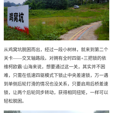
从鸡窝坑脱困而出，经过一段小树林，就来到第二个
关卡
——交叉轴路段。对拥有全时四驱+三把锁的依
维柯
欧霸
·
山海来说，想要通过这一关，其实并不困
难，
只需在低速四驱模式下锁止中央差速锁，万一遇
到单侧后轮打滑的情况也没关系，只要启用后桥差速
锁，让两个后轮同步转动，
获得相同扭矩，
一样可以
轻松脱困
。