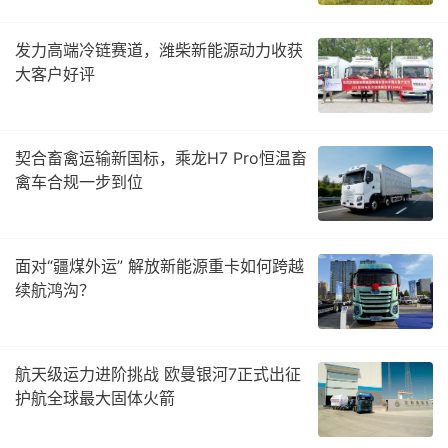
发力高端冷链赛道，潍柴新能源动力收获
大客户好评
契合畜禽运输新国标，乘龙H7 Pro恒温畜
禽车合规一步到位
面对“疆煤外运” 解放新能源重卡如何跨越
续航鸿沟？
航天级运力进阶挑战 欧曼银河7正式出征
护航全球最大固体火箭