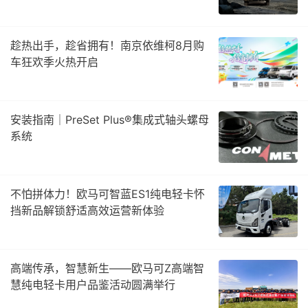
趁热出手，趁省拥有！南京依维柯8月购
车狂欢季火热开启
安装指南｜PreSet Plus®集成式轴头螺母
系统
不怕拼体力！欧马可智蓝ES1纯电轻卡怀
挡新品解锁舒适高效运营新体验
高端传承，智慧新生——欧马可Z高端智
慧纯电轻卡用户品鉴活动圆满举行