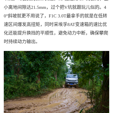
小离地间隙达21.5mm，过个把V坑就跟玩儿似的。4
0°斜坡就更不用说了，
F1C 3.0T最拿手的就是在
低转
速区间爆发高扭矩，同时采埃孚
8AT变速箱的速比优
化还能提升换挡的平顺性，避免动力中断，确保攀爬
时持续动力输出‌。