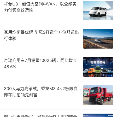
祥菱U8 | 超值大空间中VAN，以全能实
力创领高效运输
家用均衡最优解 华境S打造全方位舒适出
行体验
奇瑞商用车7月销量10025辆，同比增长
48.6%
300大马力高承载，乘龙M3 4×2极限自
卸车助您领先创富
聚力问天赴新程，欧曼银河7即将护航全