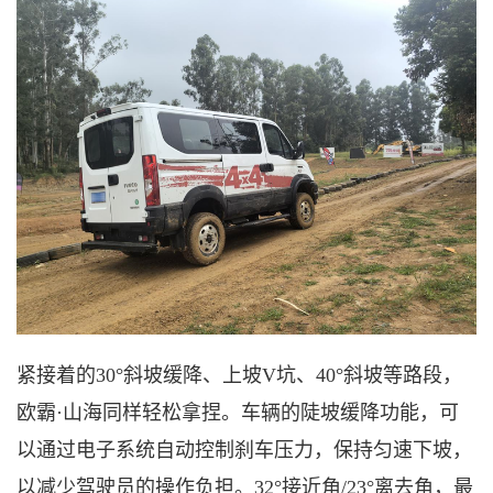
紧接着的
30
°斜坡缓降、上坡V坑、40°斜坡等路段，
欧霸
·
山海
同样轻松拿捏。车辆
的
陡坡缓降功能
‌，可
以通过电子系统自动控制刹车压力，保持匀速下坡，
以减少驾驶员的操作负担。
32°接近角/23°离去角，最