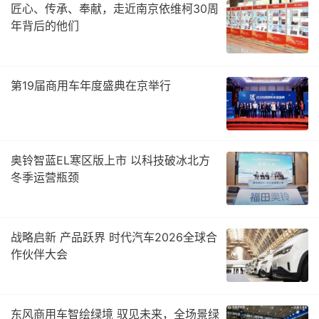
匠心、传承、奉献，走近南京依维柯30周
年背后的他们
第19届商用车年度盛典在京举行
奥铃智蓝EL寒区版上市 以科技破冰北方
冬季运营瓶颈
战略启新 产品跃界 时代汽车2026全球合
作伙伴大会
东风商用车智绘绿境 驭见未来，全场景绿