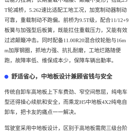
击能力拉满，长期重载不塌腰、颠簸不变形；搭配25
T轮减桥，5.262速比适配工地工况，加宽制动器制动
可靠，重载制动不跑偏。前桥为9.5T级，配合11/12+9
板簧与加强型后板簧，既能扛住重载压力，又能有效
过滤颠簸冲击。同时配备11.00R20混合纹轮胎与16m
m加厚钢圈，抓地力强、抗扎耐磨，工地烂路随便
跑，故障率低、维保成本少，保障车辆出勤率。
舒适省心，中地板设计兼顾省钱与安全
传统自卸车高地板上下车费劲、窄空间憋屈，纯电车
型还得操心续航和安全，而乘龙
H5中地板4X2纯电自
卸车，把卡友的痛点一一解决。
驾驶室采用中地板设计，区别于高地板需爬三级台阶