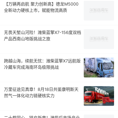
【万辆再启航 聚力创新高】德龙M5000
全新动力硬核上市，赋能物流高质
无畏天堑山河险！潍柴蓝擎X7-156度双档
产品西南山地版挑战之旅
跨越山海，续航无忧：潍柴蓝擎X7远航版
冷藏车完成海南环岛极限挑战
万里征途见真章！8月18日共鉴康明斯天
然气一体化动力链硬核实力
二十载同心，链启新章！潍柴后市场产业