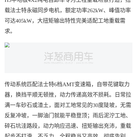
H5中地板4X2纯电自卸车专为工程重载场景打造，搭
载法士特永磁同步电机，额定功率262kW、峰值功率
可达405kW，大扭矩输出特性完美适配工地重载需
求。
传动系统匹配法士特
6档AMT变速箱，自带花键取力
器，换挡平顺无顿挫，动力传递高效不损耗。日常拉
满一车砂石或渣土，面对工地常见的30度陡坡，无需
反复冲坡，一脚油门就能平稳登顶；雨后泥泞工地、
碎石坑洼路段，动力响应迅速、扭矩输出充沛，重载
起步不打滑、不乏力，全程稳当又高效，彻底告别