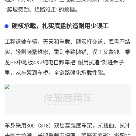
“爬坡费劲、烂路难走”的烦恼。
硬核承载，扎实底盘
抗
造耐用少误工
工程运输车辆，天天和重载、颠簸打交道，底盘不结
实，轻则频繁维修，重则半路抛锚，误工又费钱。乘
龙
H5中地板4X2纯电自卸车把“耐用抗造”刻进骨子
里，从车架到车桥，全链路强化承载性能。
车身采用
300（8+8）双层高强度车架，抗扭曲、抗冲