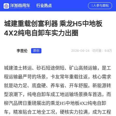
行业热点
5人参与跟帖
城建重载创富利器 乘龙H5中地板
4X2纯电自卸车实力出圈
李昆伦
原创
2026-06-24
访问量：9.8万
城建渣土转运、砂石短途倒短、矿山高频运输，是工
程运输最严苛的场景，卡友常年重载往返，核心需求
就是动力足、底盘硬、养车省、开车舒服。新能源转
型浪潮下，纯电自卸车成工地运输场景换车首选，而
柳汽品牌日重磅展出的乘龙
H5中地板4X2纯电自卸
车，精准贴合工地全工况，硬核实力拉满，成为工程