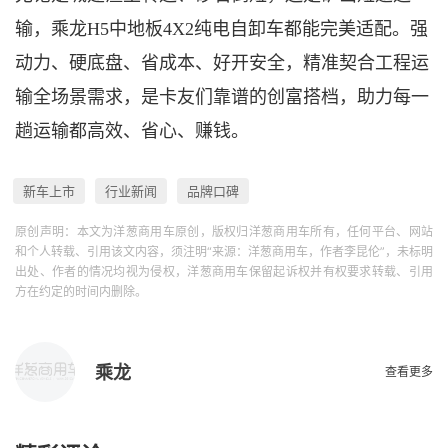
输，乘龙
H5中地板4X2纯电自卸车都能完美适配。强
动力、硬底盘、省成本、好开安全，精准契合工程运
输全场景需求，是卡友们靠谱的创富搭档，助力每一
趟运输都高效、省心、赚钱。
新车上市
行业新闻
品牌口碑
原创声明：本文为洋葱商用车原创，版权归洋葱商用车所有，任何平台、网站
和个人转载、引用该文内容，须注明“来源：洋葱商用车，作者李昆伦”，未标明
出处、作者的情况均视为侵权，洋葱商用车保留起诉权并有权要求转载、引用
方在约定的时间内删除。
乘龙
查看更多