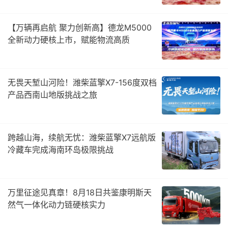
【万辆再启航 聚力创新高】德龙M5000
全新动力硬核上市，赋能物流高质
无畏天堑山河险！潍柴蓝擎X7-156度双档
产品西南山地版挑战之旅
跨越山海，续航无忧：潍柴蓝擎X7远航版
冷藏车完成海南环岛极限挑战
万里征途见真章！8月18日共鉴康明斯天
然气一体化动力链硬核实力