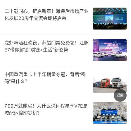
二十载同心，链启新章！潍柴后市场产业
化发展20周年交流会即将启幕
龙虾啤酒狂欢夜，苏超门票免费领！江豚
E7带你解锁“赚钱+生活”新姿势
中国重汽重卡上半年销量夺冠，背后“密
码”是什么？
返回
7.99万就能买！为什么说远程星享V7E是
城配运输印钞机？