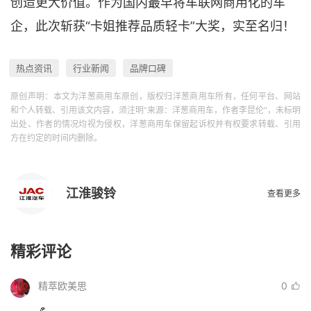
创造更大价值。作为国内最早将车联网商用化的车
企，此次斩获“卡姐推荐品质轻卡”大奖，实至名归！
热点资讯
行业新闻
品牌口碑
原创声明：本文为洋葱商用车原创，版权归洋葱商用车所有，任何平台、网站
和个人转载、引用该文内容，须注明“来源：洋葱商用车，作者李昆伦”，未标明
出处、作者的情况均视为侵权，洋葱商用车保留起诉权并有权要求转载、引用
方在约定的时间内删除。
江淮骏铃
查看更多
精彩评论
精萃欧美思
0