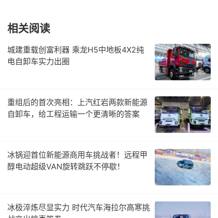
相关阅读
城建重载创富利器 乘龙H5中地板4X2纯
电自卸车实力出圈
重组后的首次亮相：上汽红岩两款新能源
自卸车，给工程运输一个更清晰的答案
冰锅迎首位新能源商用车挑战者！远程甲
醇电动超级VAN旋转跳跃不停歇！
冰极淬炼尽显实力 时代汽车海拉尔高寒挑