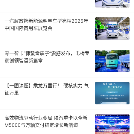
一汽解放携新能源明星车型亮相2025年
中国国际商用车展览会
零一智卡“惊蛰雷震子”震撼发布，电桥专
家创领智运新篇章
【一图读懂】乘龙万里行！ 硬核实力 气
征万里
高效物流驱动行业变局 陕汽重卡以全新
M5000与万辆交付锚定增长新航道