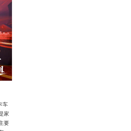
卡车
是家
主要