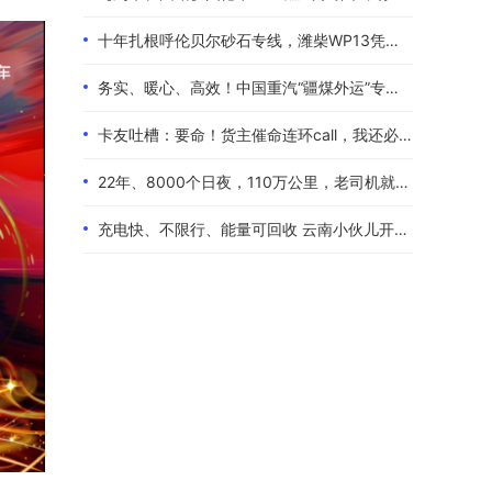
十年扎根呼伦贝尔砂石专线，潍柴WP13凭硬核实力伴80后卡友创收增收
务实、暖心、高效！中国重汽“疆煤外运”专属服务政策体验报告
卡友吐槽：要命！货主催命连环call，我还必须四小时歇一次！
22年、8000个日夜，110万公里，老司机就是偏爱中国重汽！
充电快、不限行、能量可回收 云南小伙儿开着现代泓图EV放心跑烂路