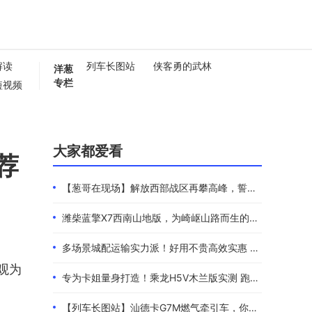
解读
列车长图站
侠客勇的武林
洋葱
专栏
短视频
懂卡车
0秒
大家都爱看
荐
【葱哥在现场】解放西部战区再攀高峰，誓夺全年4.4万辆
潍柴蓝擎X7西南山地版，为崎岖山路而生的高效物流伙伴
多场景城配运输实力派！好用不贵高效实惠 101度4米2选蓝擎EHMAX
观为
专为卡姐量身打造！乘龙H5V木兰版实测 跑长途的糟心事全都解决了
【列车长图站】汕德卡G7M燃气牵引车，你是来“搅局”的吧？