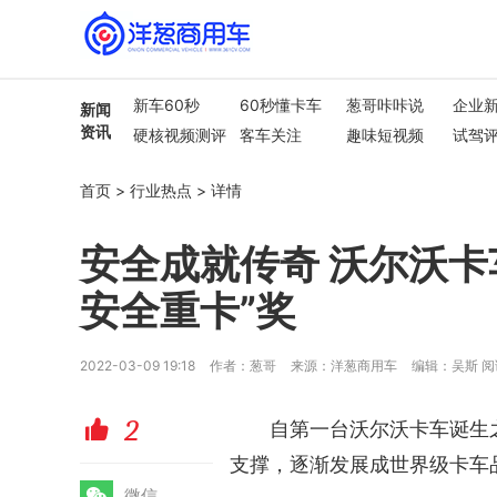
新车60秒
60秒懂卡车
葱哥咔咔说
企业
新闻
资讯
硬核视频测评
客车关注
趣味短视频
试驾
行业热点
车市解读
首页
>
行业热点
>
详情
安全成就传奇 沃尔沃卡
安全重卡”奖
2022-03-09 19:18
作者：葱哥
来源：洋葱商用车
编辑：吴斯
阅
2
赞
自第一台沃尔沃卡车诞生
支撑，逐渐发展成世界级卡车
微
微信