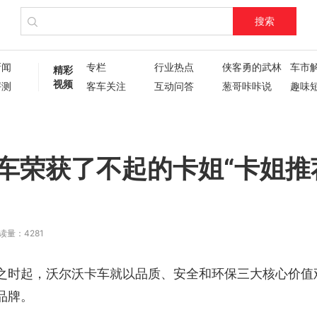
搜索
新闻
专栏
行业热点
侠客勇的武林
车市
精彩
视频
评测
客车关注
互动问答
葱哥咔咔说
趣味
试驾评测
车主人生
现场直播
60秒
葱哥专访
硬核视频测评
纪录片
新车6
新车72变
企业新闻
了不起的卡姐
车荣获了不起的卡姐“卡姐推
读量：4281
之时起，沃尔沃卡车就以品质、安全和环保三大核心价值
品牌。