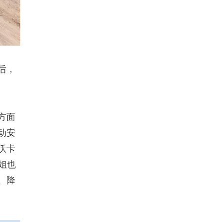
后，
方面
动安
沃卡
姐也
、降