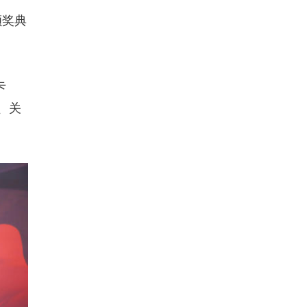
颁奖典
卡
、关