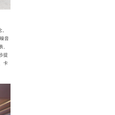
念。
，噪音
表、
步提
、卡