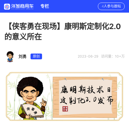
专栏
4人参与跟帖
【侠客勇在现场】康明斯定制化2.0
的意义所在
刘勇
原创
2023-06-29
访问量：10+万