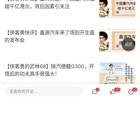
超千亿港元，背后因素引关注
【侠客勇快评】鑫源汽车来了场别开生面
的发布会
返回
【侠客勇的武林68】陕汽德龍G300，开
悟后的功夫高手很强大！
4
187
20
发表你的评论…
【侠客勇在现场】斯堪尼亚如皋工业生产
基地试生产，用户梦想被点燃
【侠客勇评论】比亚迪e-Bus平台不止是