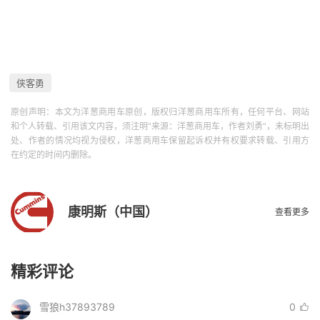
侠客勇
原创声明：本文为洋葱商用车原创，版权归洋葱商用车所有，任何平台、网站
和个人转载、引用该文内容，须注明“来源：洋葱商用车，作者刘勇”，未标明出
处、作者的情况均视为侵权，洋葱商用车保留起诉权并有权要求转载、引用方
在约定的时间内删除。
康明斯（中国）
查看更多
精彩评论
雪狼h37893789
0