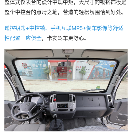
整体式仪表台的设计中规中矩，大尺寸的镀铬饰板是
整个中控台的点睛之笔，营造的轻松氛围恰到好处。
遥控钥匙+中控锁、手机互联MP5+倒车影像等舒适
性配置一应俱全
，卡友驾车更舒心。