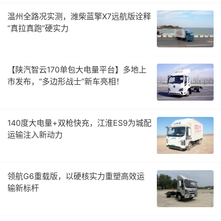
温州全路况实测，潍柴蓝擎X7远航版诠释
“真拉真跑”硬实力
【陕汽智云170单包大电量平台】多地上
市发布，“多边形战士”新车亮相！
140度大电量+双枪快充，江淮ES9为城配
运输注入新动力
领航G6重载版，以硬核实力重塑高效运
输新标杆