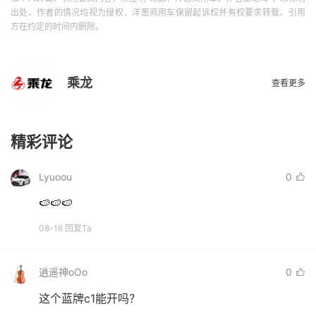
出处、作者的情况均视为侵权，洋葱商用车保留起诉权并有权要求转载、引用
方在约定的时间内删除。
乘龙
查看更多
精彩评论
Lyuoou
0
🍉🍉🍉
08-16 回复Ta
逍遥神oOo
0
这个蓝牌c1能开吗？