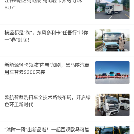
江铃E路达纯电版 纯电轻卡界的“小米
SU7”
横竖都是“卷”，东风多利卡“任吾行”带你
一“卷”到底！
新能源轻卡领域“内卷”加剧，黑马陕汽商
用车智云S300来袭
欧航智蓝洗扫车全技术路线布局，开启绿
色环卫新时代
“清障一哥”出新品啦！一起围观欧马可智