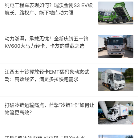
纯电工程车表现如何？瑞沃金刚S3 EV续
航长、路权广、能下地库动力强
动力澎湃，承载无忧！全新庆铃五十铃
KV600大马力轻卡，卡友的重载之选
江西五十铃翼放轻卡EMT猛犸象动态试
驾：高效经济，满足多拉快跑需求
打破冷链运输痛点，蓝擎“冷链1卡”如何让
物流更高效？