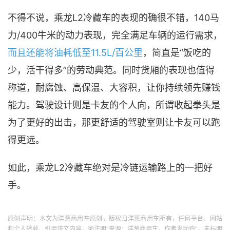
不得不说，乘龙L2冷藏车的表现的确很不错，140马
力/400牛米的动力表现，完全满足车辆的运行需求，
而且还能将油耗低至11.5L/百公里
，简直是“饭吃的
少，活干得多”的劳动典范。同时货厢的表现也值得
称道，耐腐蚀、高保温、大容积，让你持续领先赚钱
能力。驾驶设计则是卡友的个人向，所谓收起拳头是
为了更好的出击，那更舒适的驾驶室则让卡友可以跑
得更远。
如此，乘龙L2冷藏车绝对是冷链运输路上的一把好
手。
原创声明：本文为洋葱商用车原创，版权归洋葱商用车所有，任何平台、网站
和个人转载、引用该文内容，须注明“来源：洋葱商用车，作者发动鸡”，未标明