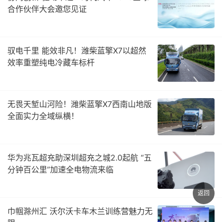
合作伙伴大会邀您见证​
驭电千里 能效非凡！潍柴蓝擎X7以超然
效率重塑纯电冷藏车标杆
无畏天堑山河险！潍柴蓝擎X7西南山地版
全面实力全域纵横！
华为兆瓦超充助深圳超充之城2.0起航 “五
分钟百公里”加速全电物流来临
返回
巾帼滁州汇 沃尔沃卡车木兰训练营魅力无