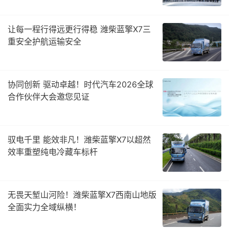
让每一程行得远更行得稳 潍柴蓝擎X7三
重安全护航运输安全
协同创新 驱动卓越！时代汽车2026全球
合作伙伴大会邀您见证​
驭电千里 能效非凡！潍柴蓝擎X7以超然
效率重塑纯电冷藏车标杆
无畏天堑山河险！潍柴蓝擎X7西南山地版
全面实力全域纵横！