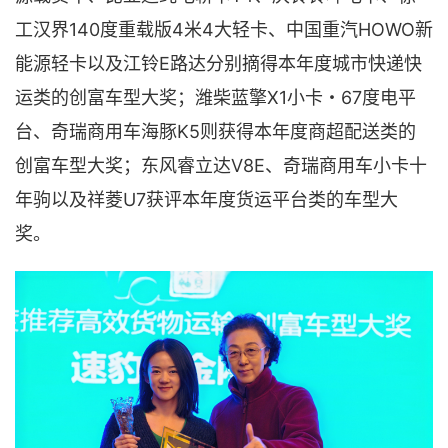
工汉界140度重载版4米4大轻卡、中国重汽HOWO新
能源轻卡以及江铃E路达分别摘得本年度城市快递快
运类的创富车型大奖；潍柴蓝擎X1小卡・67度电平
台、奇瑞商用车海豚K5则获得本年度商超配送类的
创富车型大奖；东风睿立达V8E、奇瑞商用车小卡十
年驹以及祥菱U7获评本年度货运平台类的车型大
奖。