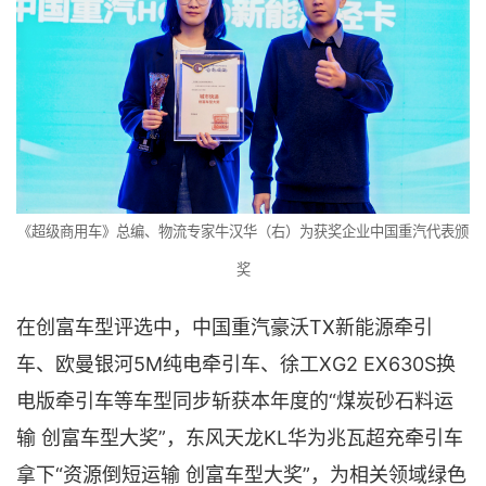
《超级商用车》总编、物流专家牛汉华（右）为获奖企业中国重汽代表颁
奖
在创富车型评选中，中国重汽豪沃TX新能源牵引
车、欧曼银河5M纯电牵引车、徐工XG2 EX630S换
电版牵引车等车型同步斩获本年度的“煤炭砂石料运
输 创富车型大奖”，东风天龙KL华为兆瓦超充牵引车
拿下“资源倒短运输 创富车型大奖”，为相关领域绿色