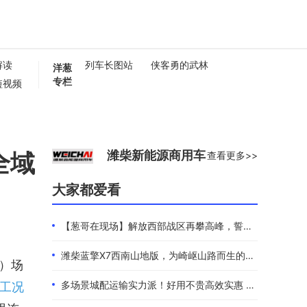
解读
列车长图站
侠客勇的武林
洋葱
专栏
短视频
懂卡车
0秒
全域
潍柴新能源商用车
查看更多>>
大家都爱看
【葱哥在现场】解放西部战区再攀高峰，誓夺全年4.4万辆
潍柴蓝擎X7西南山地版，为崎岖山路而生的高效物流伙伴
”）场
多场景城配运输实力派！好用不贵高效实惠 101度4米2选蓝擎EHMAX
区工况