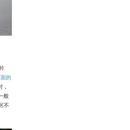
片
面面的
时，
一般
区不