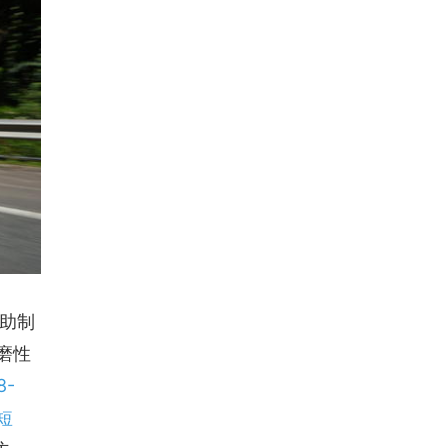
助制
磨性
-
短