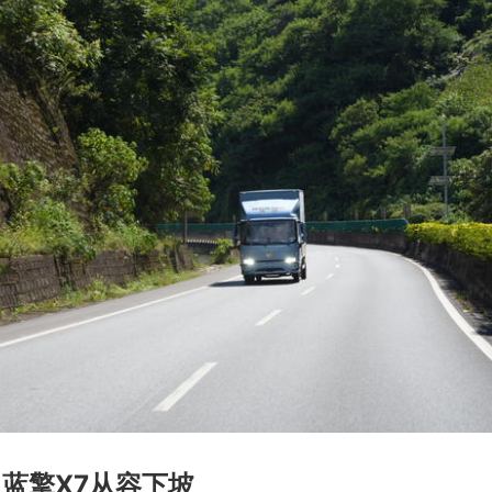
 蓝擎X7从容下坡