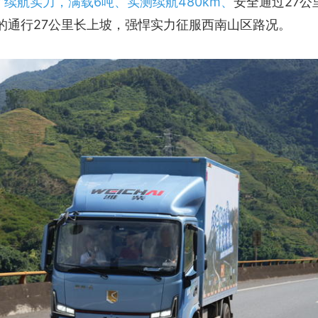
里”续航实力，满载6吨、实测续航480km、
安全通过27公
的通行27公里长上坡，强悍实力征服西南山区路况。