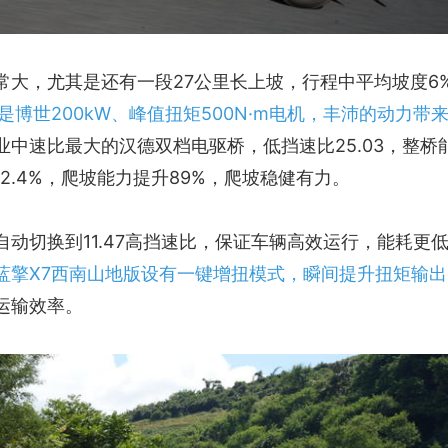
常大，尤其是还有一段27公里长上坡，行程中平均坡度6
是博世200kW、峰值扭矩500N·m电机，丰沛的动力带
业中速比最大的汉德双档电驱桥，低挡速比25.03，整桥
升72.4%，爬坡能力提升89%，爬坡稳健有力。
动切换到11.47高挡速比，保证车辆高效运行，能耗更
蓝擎X7西南山地版设有一键增扭模式，瞬间提升扭矩输出
运输效率。