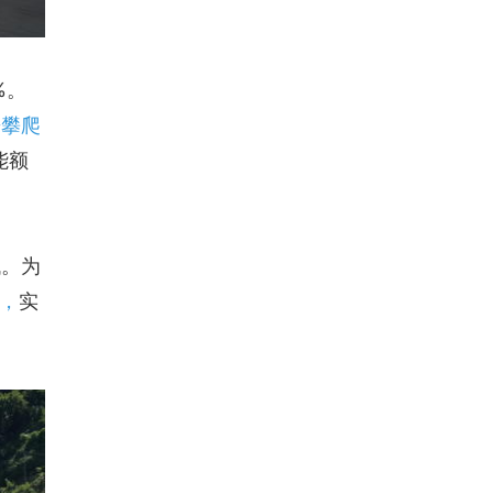
%。
来攀爬
能额
低。为
，
实