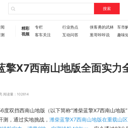
搜索
新闻
专栏
行业热点
侠客勇的武林
车市
精彩
视频
评测
客车关注
互动问答
葱哥咔咔说
趣味
试驾评测
车主人生
现场直播
60秒
葱哥专访
硬核视频测评
纪录片
新车6
新车72变
企业新闻
了不起的卡姐
蓝擎X7西南山地版全面实力
亮
阅读量：102614
156度双挡西南山地版（以下简称“潍柴蓝擎X7西南山地版
开测，通过实地挑战，
潍柴蓝擎X7西南山地版在重载山