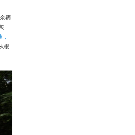
0余辆
实
速，
从根