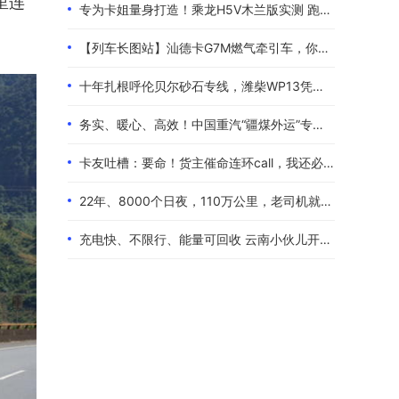
里连
专为卡姐量身打造！乘龙H5V木兰版实测 跑长途的糟心事全都解决了
【列车长图站】汕德卡G7M燃气牵引车，你是来“搅局”的吧？
十年扎根呼伦贝尔砂石专线，潍柴WP13凭硬核实力伴80后卡友创收增收
务实、暖心、高效！中国重汽“疆煤外运”专属服务政策体验报告
卡友吐槽：要命！货主催命连环call，我还必须四小时歇一次！
22年、8000个日夜，110万公里，老司机就是偏爱中国重汽！
充电快、不限行、能量可回收 云南小伙儿开着现代泓图EV放心跑烂路