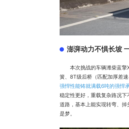
澎湃动力不惧长坡 
本次挑战的车辆潍柴蓝擎X
簧、8T级后桥（匹配加厚差速
强悍性能铸就满载6吨的强悍
稳定性更好，重载复杂路况下不
道路，基本上能实现转弯、掉
是梦。