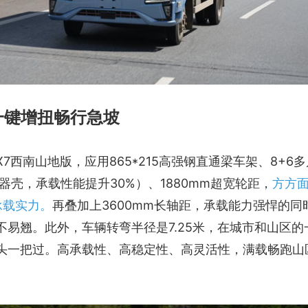
一键增扭畅行急坡
7西南山地版，应用865*215高强钢直通梁车架、8+6多
器壳，承载性能提升30%）、1880mm超宽轮距，
方方
承载实力。
再叠加上3600mm长轴距，承载能力强悍的同
易翘。此外，车辆转弯半径是7.25米，在城市和山区的
头一把过。高承载性、高稳定性、高灵活性，满载畅跑山