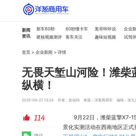
新车60秒
60秒懂卡车
葱哥咔咔说
企业
新闻
资讯
硬核视频测评
客车关注
趣味短视频
试驾
行业热点
车市解读
首页
>
企业新闻
>
详情
无畏天堑山河险！潍柴
纵横！
2025-09-27 13:24
作者：发动鸡
来源：洋葱商用车
编辑：张九
114
赞
9月22日，潍柴蓝擎X7-
景化实测活动在西南地区正式
微
微信