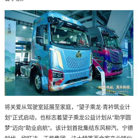
将关爱从驾驶室延展至家庭，“望子乘龙·青衿筑业计
划”正式启动，也标志着望子乘龙公益计划从“助学圆
梦”迈向“助业启航”。该计划首批集结东风柳汽、宁德