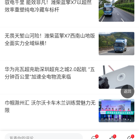
驭电千里 能效非凡！潍柴蓝擎X7以超然
效率重塑纯电冷藏车标杆
无畏天堑山河险！潍柴蓝擎X7西南山地版
全面实力全域纵横！
华为兆瓦超充助深圳超充之城2.0起航 “五
分钟百公里”加速全电物流来临
返回
巾帼滁州汇 沃尔沃卡车木兰训练营魅力无
限
0
1
1
发表你的评论…