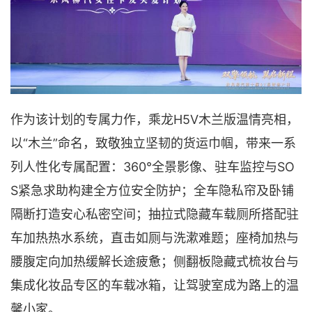
作为该计划的专属力作，乘龙H5V木兰版温情亮相，
以“木兰”命名，致敬独立坚韧的货运巾帼，带来一系
列人性化专属配置：360°全景影像、驻车监控与SO
S紧急求助构建全方位安全防护；全车隐私帘及卧铺
隔断打造安心私密空间；抽拉式隐藏车载厕所搭配驻
车加热热水系统，直击如厕与洗漱难题；座椅加热与
腰腹定向加热缓解长途疲惫；侧翻板隐藏式梳妆台与
集成化妆品专区的车载冰箱，让驾驶室成为路上的温
馨小家。