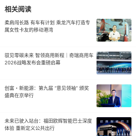
相关阅读
柔肩闯长路 有车有计划 乘龙汽车打造专
属女性卡友的移动港湾
驭见零碳未来 智领商用新程｜奇瑞商用车
2026战略发布会重磅启幕
创富・新能源：第九届 “意见领袖” 颁奖
盛典在京举行
未来已驶入站台：福田欧辉智能巴士深度
体验 重新定义公共出行