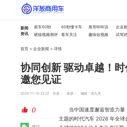
新车60秒
60秒懂卡车
葱哥咔咔说
企业
新闻
资讯
硬核视频测评
客车关注
趣味短视频
试驾
行业热点
车市解读
首页
>
企业新闻
>
详情
协同创新 驱动卓越！时
邀您见证​
2025-11-10 22:22
作者：
来源：
编辑：张九亮
0
赞
当中国速度邂逅智造力量，
主题的时代汽车 2026 年全
微
微信