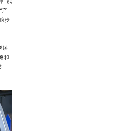
” 践
“产
中稳步
继续
略和
签