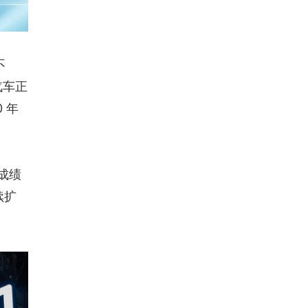
不
汽车正
 年
成绩
续扩