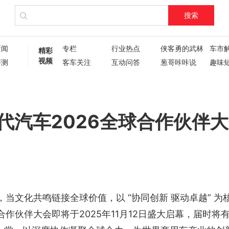
搜索
新闻
专栏
行业热点
侠客勇的武林
车市
精彩
视频
评测
客车关注
互动问答
葱哥咔咔说
趣味
试驾评测
车主人生
现场直播
60秒
葱哥专访
硬核视频测评
纪录片
新车6
新车72变
企业新闻
了不起的卡姐
代汽车2026全球合作伙伴
当文化共鸣链接全球价值，以 “协同创新 驱动卓越” 为
球合作伙伴大会即将于2025年11月12日盛大启幕，届时将