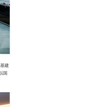
越基建
以国