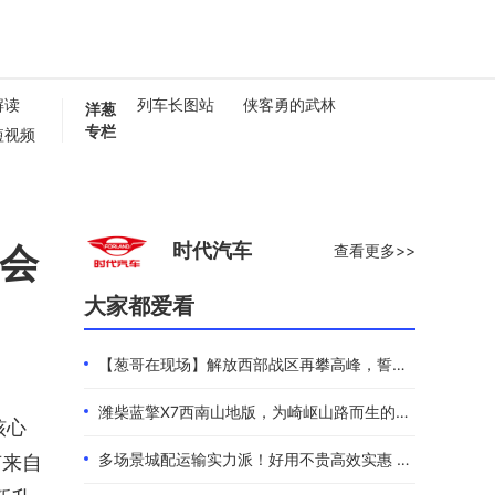
解读
列车长图站
侠客勇的武林
洋葱
专栏
短视频
懂卡车
0秒
大会
时代汽车
查看更多>>
大家都爱看
【葱哥在现场】解放西部战区再攀高峰，誓夺全年4.4万辆
潍柴蓝擎X7西南山地版，为崎岖山路而生的高效物流伙伴
核心
多场景城配运输实力派！好用不贵高效实惠 101度4米2选蓝擎EHMAX
有来自