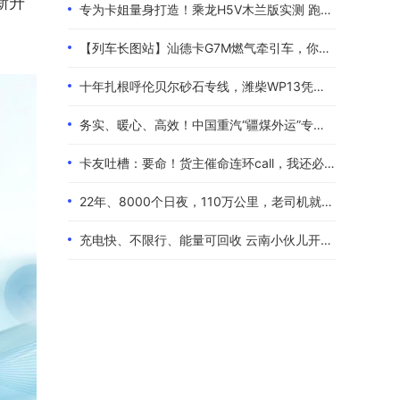
新升
专为卡姐量身打造！乘龙H5V木兰版实测 跑长途的糟心事全都解决了
【列车长图站】汕德卡G7M燃气牵引车，你是来“搅局”的吧？
十年扎根呼伦贝尔砂石专线，潍柴WP13凭硬核实力伴80后卡友创收增收
务实、暖心、高效！中国重汽“疆煤外运”专属服务政策体验报告
卡友吐槽：要命！货主催命连环call，我还必须四小时歇一次！
22年、8000个日夜，110万公里，老司机就是偏爱中国重汽！
充电快、不限行、能量可回收 云南小伙儿开着现代泓图EV放心跑烂路